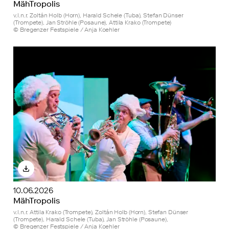
MähTropolis
v.l.n.r. Zoltán Holb (Horn), Harald Schele (Tuba), Stefan Dünser
(Trompete), Jan Ströhle (Posaune), Attila Krako (Trompete)
© Bregenzer Festspiele / Anja Koehler
10.06.2026
MähTropolis
v.l.n.r. Attila Krako (Trompete), Zoltán Holb (Horn), Stefan Dünser
(Trompete), Harald Schele (Tuba), Jan Ströhle (Posaune),
© Bregenzer Festspiele / Anja Koehler