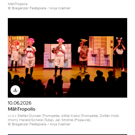
MähTropolis
© Bregenzer Festspiele / Anja Koehler
10.06.2026
MähTropolis
v.l.n.r. Stefan Dünser (Trompete), Attila Krako (Trompete), Zoltán Holb
(Horn), Harald Schele (Tuba), Jan Ströhle (Posaune),
© Bregenzer Festspiele / Anja Koehler