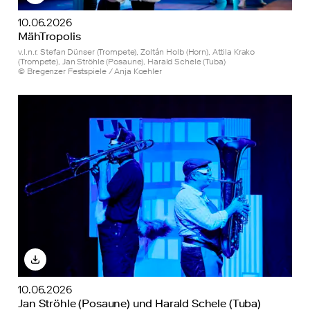
10.06.2026
MähTropolis
v.l.n.r. Stefan Dünser (Trompete), Zoltán Holb (Horn), Attila Krako
(Trompete), Jan Ströhle (Posaune), Harald Schele (Tuba)
© Bregenzer Festspiele / Anja Koehler
10.06.2026
Jan Ströhle (Posaune) und Harald Schele (Tuba)