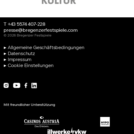
T +43 5574 407-228
28.02.2026
presse@bregenzerfestspiele.com
Premiere „MähTropolis” - Philharmonie Luxembourg
© 2026 Bregenzer Festspiele
v.l.n.r.: Jan Ströhle, Harald Schele, Zoltán Holb, Attila Krako, Stefan Dünser
© Philharmonie Luxembourg / Sébastien Grébille
▶ Allgemeine Geschäftsbedingungen
▶ Datenschutz
▶ Impressum
▶ Cookie Einstellungen
Mit freundlicher Unterstützung