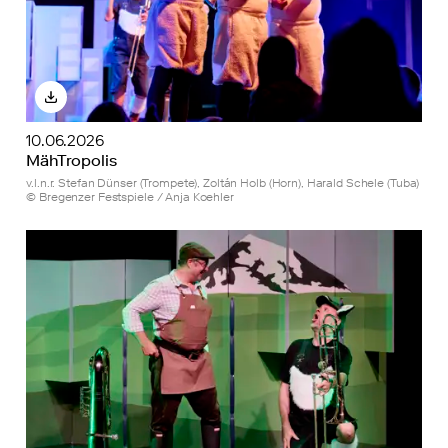
10.06.2026
MähTropolis
v.l.n.r. Stefan Dünser (Trompete), Zoltán Holb (Horn), Harald Schele (Tuba)
© Bregenzer Festspiele / Anja Koehler