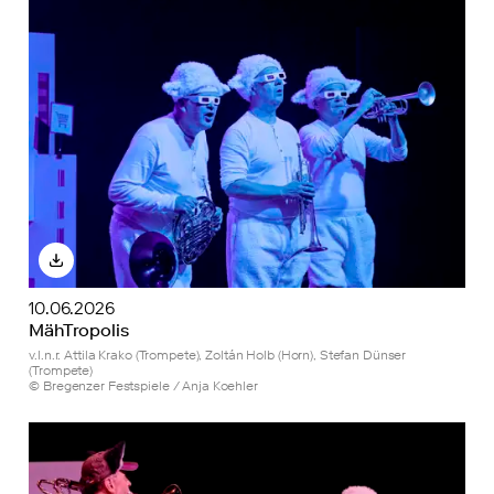
10.06.2026
MähTropolis
v.l.n.r. Attila Krako (Trompete), Zoltán Holb (Horn), Stefan Dünser
(Trompete)
© Bregenzer Festspiele / Anja Koehler