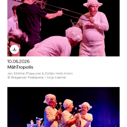
10.06.2026
MähTropolis
Jan Ströhle (Posaune) & Zoltán Holb (Horn)
© Bregenzer Festspiele / Anja Koehler