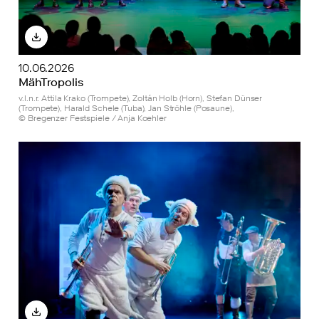
10.06.2026
MähTropolis
v.l.n.r. Attila Krako (Trompete), Zoltán Holb (Horn), Stefan Dünser
(Trompete), Harald Schele (Tuba), Jan Ströhle (Posaune),
© Bregenzer Festspiele / Anja Koehler