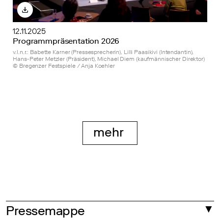
12.11.2025
Programmpräsentation 2026
v.l.n.r.: Babette Karner (Pressesprecherin), Lilli Paasikivi (Intendantin),
Hans-Peter Metzler (Präsident), Michael Diem (kaufmännischer Direktor)
© Bregenzer Festspiele / Anja Koehler
mehr
weniger anzeig
Pressemappe