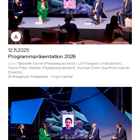
12.11.2025
Programmpräsentation 2026
v.l.n.r. Babette Karner (Pressesprecherin), Lilli Paasikivi (Intendantin),
Hans-Peter Metzler (Festspielpräsident), Michael Diem (kaufmännischer
Direktor)
© Bregenzer Festspiele / Anja Koehler