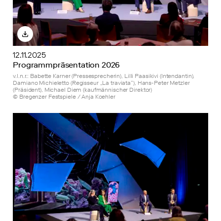
12.11.2025
Programmpräsentation 2026
v.l.n.r.: Babette Karner (Pressesprecherin), Lilli Paasikivi (Intendantin),
Damiano Michieletto (Regisseur „La traviata”), Hans-Peter Metzler
(Präsident), Michael Diem (kaufmännischer Direktor)
© Bregenzer Festspiele / Anja Koehler