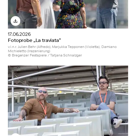
17.06.2026
Fotoprobe „La traviata”
v.l.n.r. Julien Behr (Alfredo), Marjukka Tepponen (Violetta), Damiano
Michieletto (Inszenierung)
© Bregenzer Festspiele / Tatjana Schnalzger