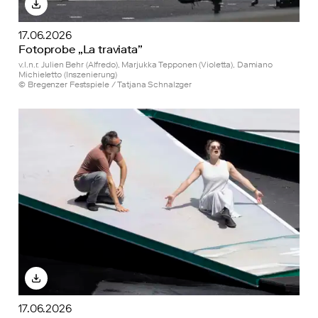
17.06.2026
Fotoprobe „La traviata”
v.l.n.r. Julien Behr (Alfredo), Marjukka Tepponen (Violetta), Damiano
Michieletto (Inszenierung)
© Bregenzer Festspiele / Tatjana Schnalzger
17.06.2026