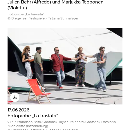
Julien Behr (Alfredo) und Marjukka Tepponen
(Violetta)
Fotoprobe „La traviata”
© Bregenzer Festspiele / Tatjana Schnalzger
17.06.2026
Fotoprobe „La traviata”
v.l.n.r. Francisco Brito (Gastone), Taylan Reinhard (Gastone), Damiano
Michieletto (Inszenierung)